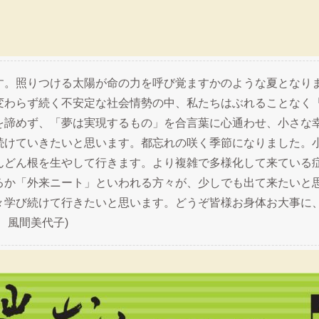
す。照りつける太陽が命の力を呼び覚ますかのような夏となり
変わらず続く不安定な社会情勢の中、私たちはぶれることなく
を諦めず、「夢は実現するもの」を合言葉に心通わせ、小さな
続けていきたいと思います。都忘れの咲く季節になりました。
んどん根を生やして行きます。より複雑で多様化して来ている
るか「外来ニート」といわれる方々が、少しでも出て来たいと
々学び続けて行きたいと思います。どうぞ皆様お身体お大事に
 風間美代子)